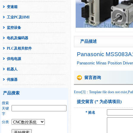
变速箱
工业PC及HMI
监控设备
电机及编码器
产品描述
PLC及相关软件
Panasonic MSS083
供电电源
Panasonic Minas Position Driver
机器人
留言咨询
伺服器
Error[3]：Template file does not exist,Path
产品搜索
提交留言 (* 为必填项目)
搜索
关键
* 姓名
字
分类